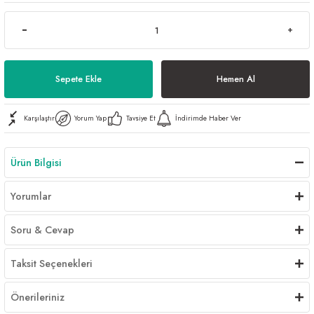
Al | Günlük Avlanan Deniz Ürünleri Online
öşeme
apkaları
ri
Sepete Ekle
Hemen Al
Karşılaştır
Yorum Yap
Tavsiye Et
İndirimde Haber Ver
eri
ma
ri
Ürün Bilgisi
şemesi
Yorumlar
ı
ri
Soru & Cevap
Taksit Seçenekleri
Önerileriniz