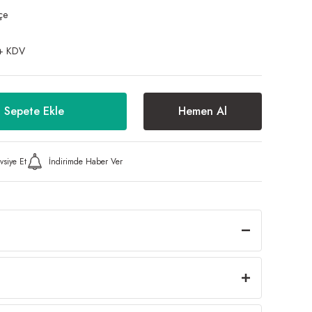
çe
+ KDV
Sepete Ekle
Hemen Al
vsiye Et
İndirimde Haber Ver