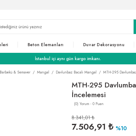
leri
Beton Elemanları
Duvar Dekorasyonu
İstanbul içi aynı gün kargo imkanı.
Barbekü & Semaver
Mangal
Davlunbaz Bacalı Mangal
MTH-295 Davlumbazlı
MTH-295 Davlumbazl
İncelemesi
(0) Yorum - 0 Puan
8.341,01 ₺
7.506,91 ₺
%10