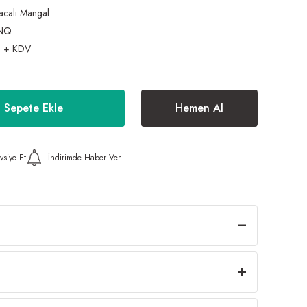
acalı Mangal
NQ
 + KDV
Sepete Ekle
Hemen Al
vsiye Et
İndirimde Haber Ver