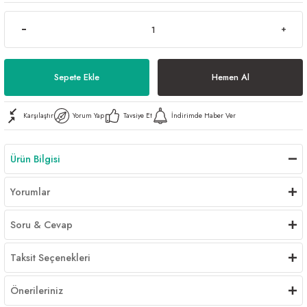
Al | Günlük Avlanan Deniz Ürünleri Online
öşeme
apkaları
ri
Sepete Ekle
Hemen Al
Karşılaştır
Yorum Yap
Tavsiye Et
İndirimde Haber Ver
eri
ma
ri
Ürün Bilgisi
şemesi
Yorumlar
ı
ri
Soru & Cevap
Taksit Seçenekleri
Önerileriniz