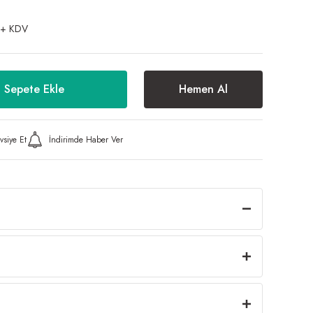
 + KDV
Sepete Ekle
Hemen Al
vsiye Et
İndirimde Haber Ver