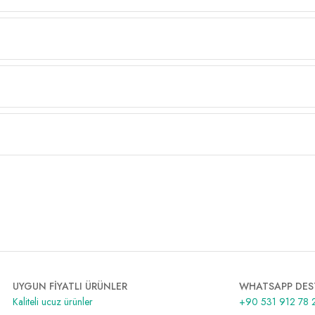
UYGUN FİYATLI ÜRÜNLER
WHATSAPP DES
Kaliteli ucuz ürünler
+90 531 912 78 