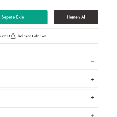
Sepete Ekle
Hemen Al
vsiye Et
İndirimde Haber Ver