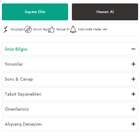
Al | Günlük Avlanan Deniz Ürünleri Online
öşeme
Sepete Ekle
Hemen Al
apkaları
ri
Karşılaştır
Yorum Yap
Tavsiye Et
İndirimde Haber Ver
Ürün Bilgisi
eri
Yorumlar
ma
ri
Soru & Cevap
şemesi
Taksit Seçenekleri
ı
ri
Önerileriniz
Alışveriş Deneyimi