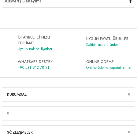
Alışveriş Deneyimi
İSTANBUL İÇİ HIZLI
UYGUN FİYATLI ÜRÜNLER
TESLİMAT
Kaliteli ucuz ürünler
Uygun nakliye fiyatları.
WHATSAPP DESTEK
ONLİNE ÖDEME
+90 531 912 78 21
Online ödeme yapabilirsiniz.
KURUMSAL
SÖZLEŞMELER