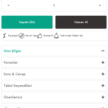
Al | Günlük Avlanan Deniz Ürünleri Online
öşeme
apkaları
ri
Sepete Ekle
Hemen Al
Karşılaştır
Yorum Yap
Tavsiye Et
İndirimde Haber Ver
eri
Ürün Bilgisi
ma
ri
Yorumlar
şemesi
Soru & Cevap
ı
ri
Taksit Seçenekleri
Önerileriniz