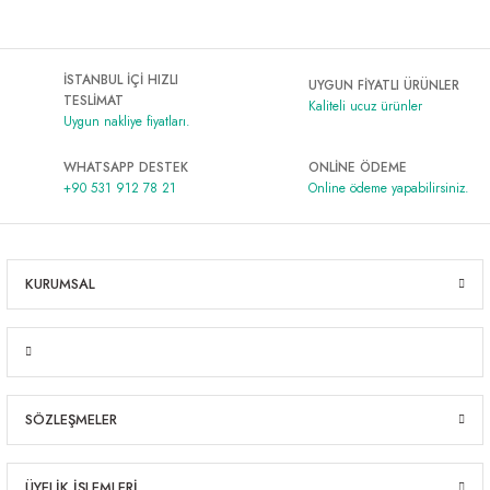
İSTANBUL İÇİ HIZLI
UYGUN FİYATLI ÜRÜNLER
TESLİMAT
Kaliteli ucuz ürünler
Uygun nakliye fiyatları.
WHATSAPP DESTEK
ONLİNE ÖDEME
+90 531 912 78 21
Online ödeme yapabilirsiniz.
KURUMSAL
SÖZLEŞMELER
ÜYELİK İŞLEMLERİ