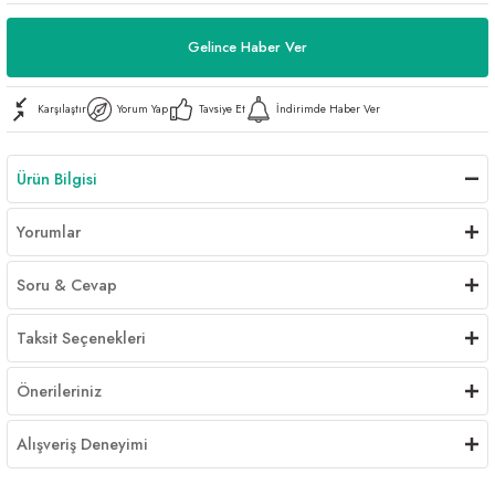
Al | Günlük Avlanan Deniz Ürünleri Online
öşeme
Gelince Haber Ver
apkaları
ri
Karşılaştır
Yorum Yap
Tavsiye Et
İndirimde Haber Ver
Ürün Bilgisi
eri
Yorumlar
ma
ri
Soru & Cevap
şemesi
Taksit Seçenekleri
ı
ri
Önerileriniz
Alışveriş Deneyimi