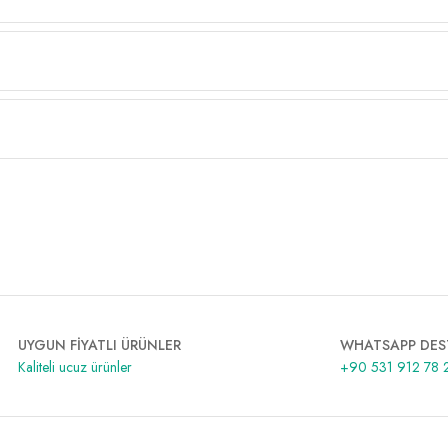
UYGUN FİYATLI ÜRÜNLER
WHATSAPP DES
Kaliteli ucuz ürünler
+90 531 912 78 