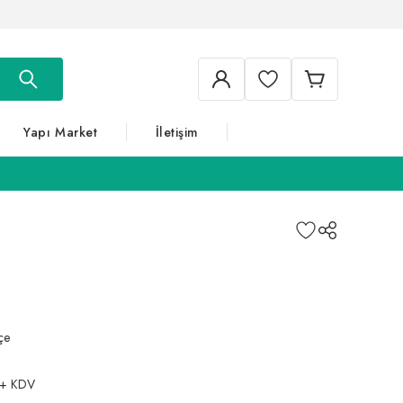
Yapı Market
İletişim
çe
 + KDV