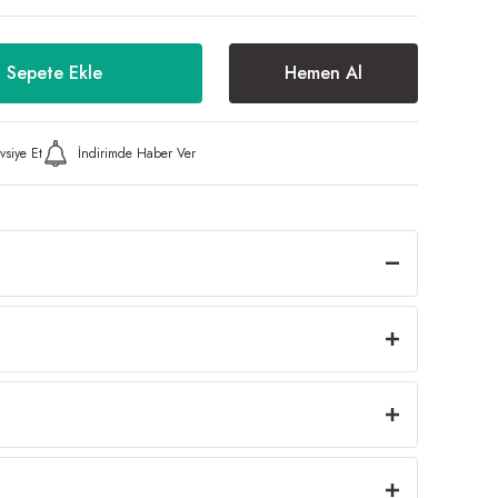
Sepete Ekle
Hemen Al
vsiye Et
İndirimde Haber Ver