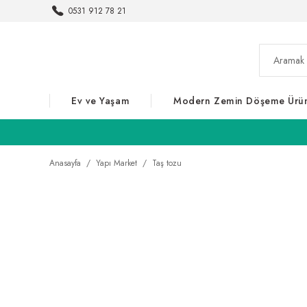
0531 912 78 21
Ev ve Yaşam
Modern Zemin Döşeme Ürün
Anasayfa
Yapı Market
Taş tozu