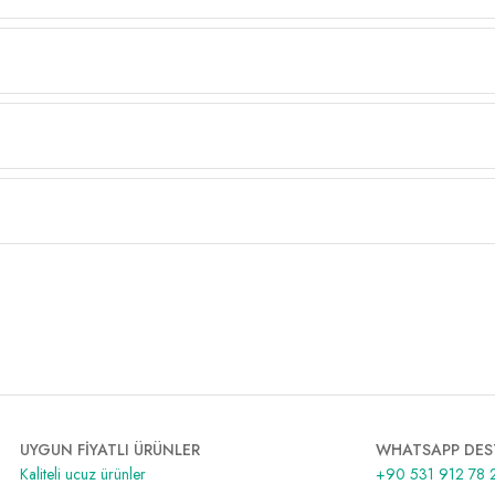
UYGUN FİYATLI ÜRÜNLER
WHATSAPP DES
Kaliteli ucuz ürünler
+90 531 912 78 