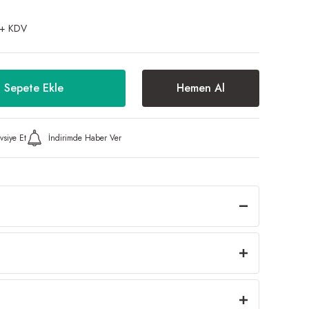
 + KDV
Sepete Ekle
Hemen Al
vsiye Et
İndirimde Haber Ver