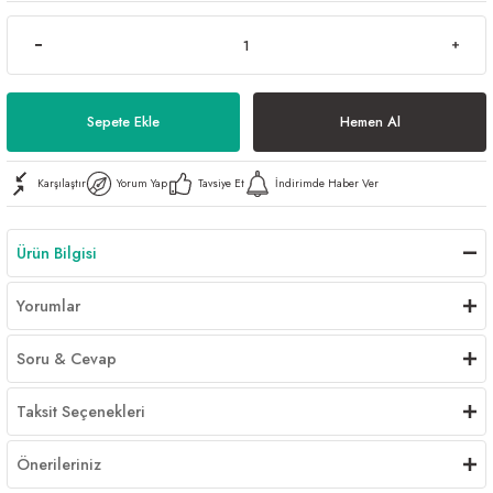
Al | Günlük Avlanan Deniz Ürünleri Online
öşeme
apkaları
ri
Sepete Ekle
Hemen Al
Karşılaştır
Yorum Yap
Tavsiye Et
İndirimde Haber Ver
eri
ma
ri
Ürün Bilgisi
şemesi
Yorumlar
ı
ri
Soru & Cevap
Taksit Seçenekleri
Önerileriniz