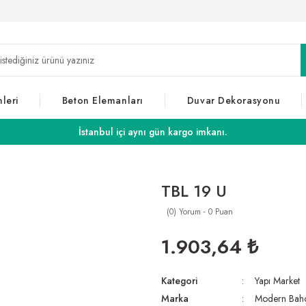
leri
Beton Elemanları
Duvar Dekorasyonu
İstanbul içi aynı gün kargo imkanı.
TBL 19 U
(0) Yorum - 0 Puan
1.903,64 ₺
Kategori
Yapı Market
Marka
Modern Bah