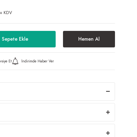
 + KDV
Sepete Ekle
Hemen Al
vsiye Et
İndirimde Haber Ver