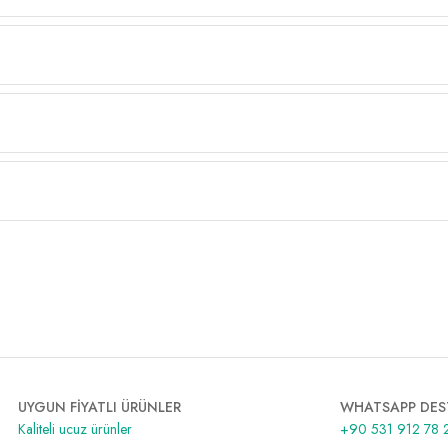
UYGUN FİYATLI ÜRÜNLER
WHATSAPP DES
Kaliteli ucuz ürünler
+90 531 912 78 