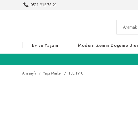
0531 912 78 21
Ev ve Yaşam
Modern Zemin Döşeme Ürün
Anasayfa
Yapı Market
TBL 19 U