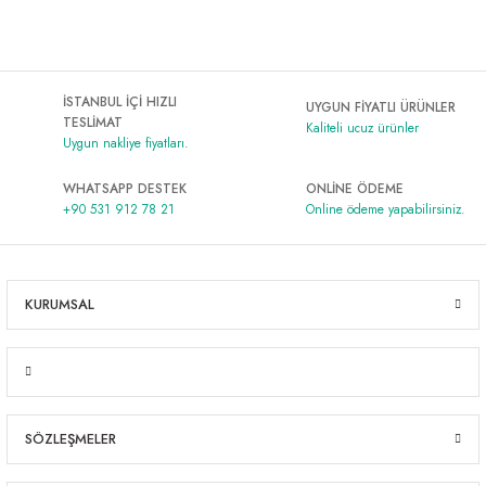
İSTANBUL İÇİ HIZLI
UYGUN FİYATLI ÜRÜNLER
TESLİMAT
Kaliteli ucuz ürünler
Uygun nakliye fiyatları.
WHATSAPP DESTEK
ONLİNE ÖDEME
+90 531 912 78 21
Online ödeme yapabilirsiniz.
KURUMSAL
SÖZLEŞMELER