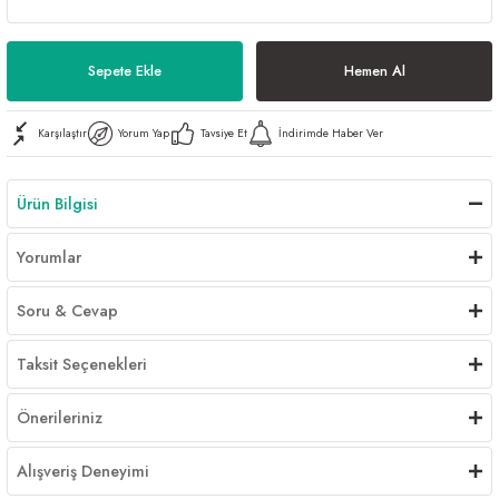
Al | Günlük Avlanan Deniz Ürünleri Online
öşeme
Sepete Ekle
Hemen Al
apkaları
ri
Karşılaştır
Yorum Yap
Tavsiye Et
İndirimde Haber Ver
eri
Ürün Bilgisi
ma
ri
Yorumlar
şemesi
Soru & Cevap
ı
ri
Taksit Seçenekleri
Önerileriniz
Alışveriş Deneyimi