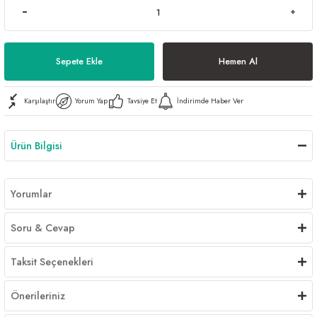
Al | Günlük Avlanan Deniz Ürünleri Online
öşeme
apkaları
ri
Sepete Ekle
Hemen Al
Karşılaştır
Yorum Yap
Tavsiye Et
İndirimde Haber Ver
eri
Ürün Bilgisi
ma
ri
şemesi
Yorumlar
ı
ri
Soru & Cevap
Taksit Seçenekleri
Önerileriniz