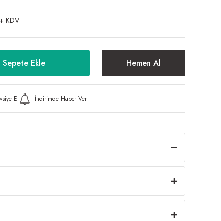
 + KDV
Sepete Ekle
Hemen Al
vsiye Et
İndirimde Haber Ver