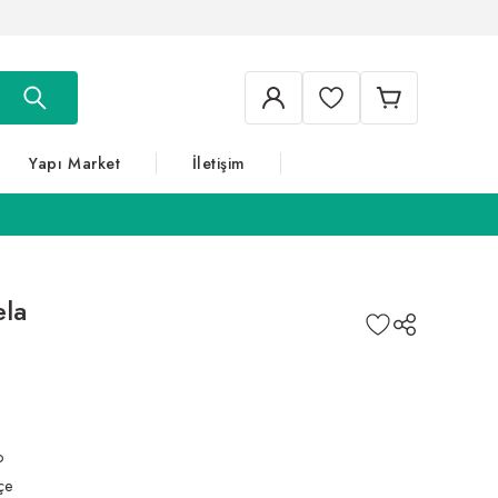
Yapı Market
İletişim
ela
o
çe