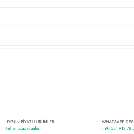
UYGUN FİYATLI ÜRÜNLER
WHATSAPP DES
Kaliteli ucuz ürünler
+90 531 912 78 