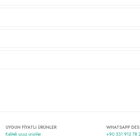
UYGUN FİYATLI ÜRÜNLER
WHATSAPP DES
Kaliteli ucuz ürünler
+90 531 912 78 