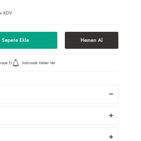
+ KDV
Sepete Ekle
Hemen Al
vsiye Et
İndirimde Haber Ver