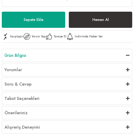
Al | Günlük Avlanan Deniz Ürünleri Online
öşeme
Sepete Ekle
Hemen Al
apkaları
ri
Karşılaştır
Yorum Yap
Tavsiye Et
İndirimde Haber Ver
eri
Ürün Bilgisi
ma
ri
Yorumlar
şemesi
Soru & Cevap
ı
ri
Taksit Seçenekleri
Önerileriniz
Alışveriş Deneyimi