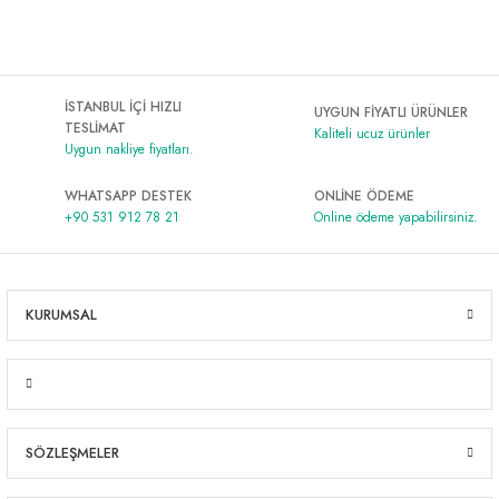
İSTANBUL İÇİ HIZLI
UYGUN FİYATLI ÜRÜNLER
TESLİMAT
Kaliteli ucuz ürünler
Uygun nakliye fiyatları.
WHATSAPP DESTEK
ONLİNE ÖDEME
+90 531 912 78 21
Online ödeme yapabilirsiniz.
KURUMSAL
SÖZLEŞMELER