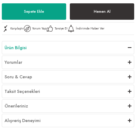
Al | Günlük Avlanan Deniz Ürünleri Online
öşeme
Sepete Ekle
Hemen Al
apkaları
ri
Karşılaştır
Yorum Yap
Tavsiye Et
İndirimde Haber Ver
Ürün Bilgisi
eri
Yorumlar
ma
ri
Soru & Cevap
şemesi
Taksit Seçenekleri
ı
ri
Önerileriniz
Alışveriş Deneyimi