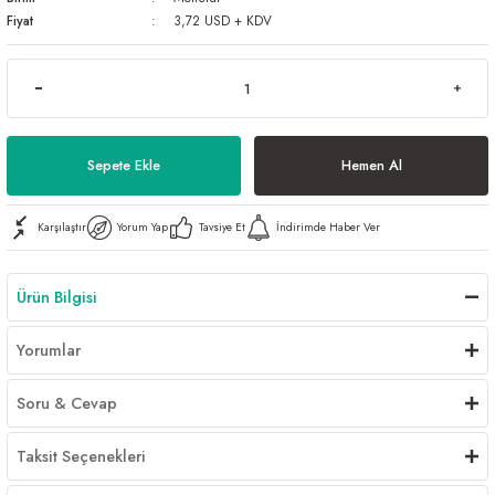
Fiyat
3,72 USD + KDV
Al | Günlük Avlanan Deniz Ürünleri Online
öşeme
apkaları
ri
Sepete Ekle
Hemen Al
eri
Karşılaştır
Yorum Yap
Tavsiye Et
İndirimde Haber Ver
ma
ri
Ürün Bilgisi
şemesi
Yorumlar
ı
ri
Soru & Cevap
Taksit Seçenekleri