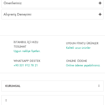
Önerileriniz
Alışveriş Deneyimi
İSTANBUL İÇİ HIZLI
UYGUN FİYATLI ÜRÜNLER
TESLİMAT
Kaliteli ucuz ürünler
Uygun nakliye fiyatları.
WHATSAPP DESTEK
ONLİNE ÖDEME
+90 531 912 78 21
Online ödeme yapabilirsiniz.
KURUMSAL