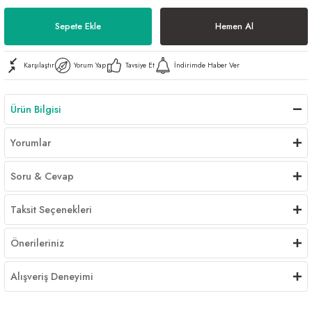
Al | Günlük Avlanan Deniz Ürünleri Online
öşeme
Sepete Ekle
Hemen Al
apkaları
ri
Karşılaştır
Yorum Yap
Tavsiye Et
İndirimde Haber Ver
Ürün Bilgisi
eri
Yorumlar
ma
ri
Soru & Cevap
şemesi
Taksit Seçenekleri
ı
ri
Önerileriniz
Alışveriş Deneyimi