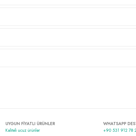
UYGUN FİYATLI ÜRÜNLER
WHATSAPP DES
Kaliteli ucuz ürünler
+90 531 912 78 