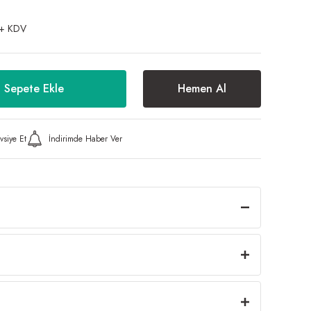
+ KDV
Sepete Ekle
Hemen Al
vsiye Et
İndirimde Haber Ver