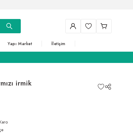
Yapı Market
İletişim
mızı irmik
Karo
çe