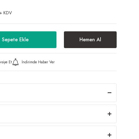
+ KDV
Sepete Ekle
Hemen Al
vsiye Et
İndirimde Haber Ver