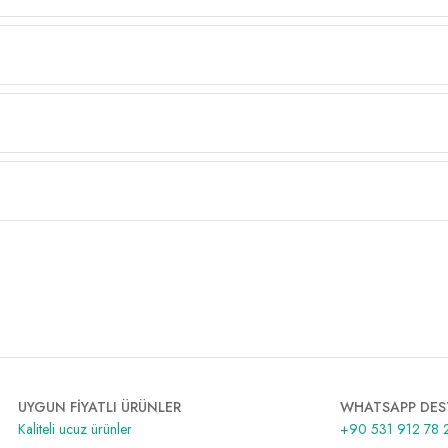
UYGUN FİYATLI ÜRÜNLER
WHATSAPP DES
Kaliteli ucuz ürünler
+90 531 912 78 