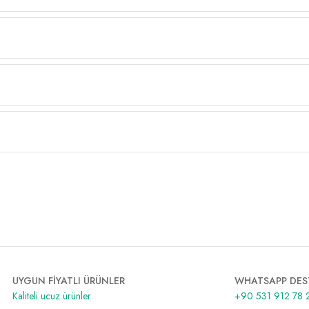
UYGUN FİYATLI ÜRÜNLER
WHATSAPP DES
Kaliteli ucuz ürünler
+90 531 912 78 