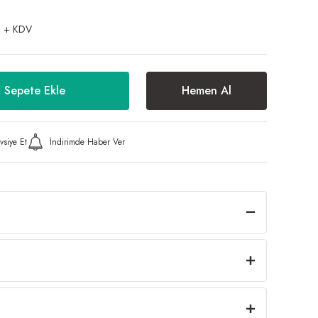
 + KDV
Sepete Ekle
Hemen Al
vsiye Et
İndirimde Haber Ver