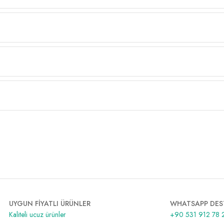
UYGUN FİYATLI ÜRÜNLER
WHATSAPP DES
Kaliteli ucuz ürünler
+90 531 912 78 