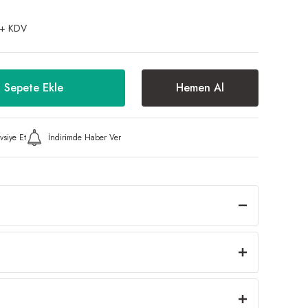
 + KDV
Sepete Ekle
Hemen Al
vsiye Et
İndirimde Haber Ver