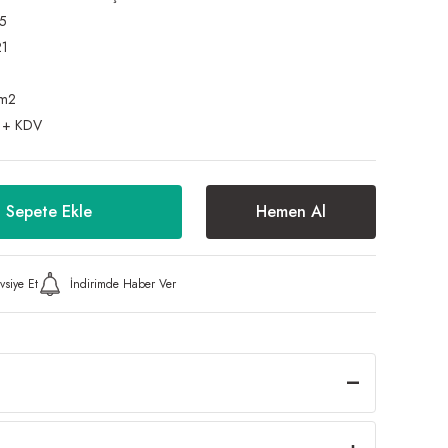
5
21
 m2
 + KDV
Sepete Ekle
Hemen Al
vsiye Et
İndirimde Haber Ver