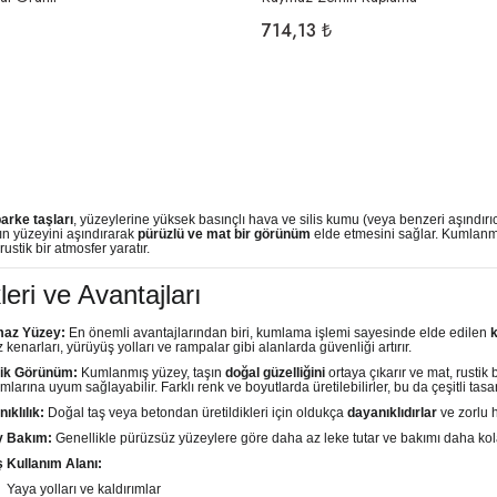
714,13 ₺
arke taşları
, yüzeylerine yüksek basınçlı hava ve silis kumu (veya benzeri aşındırıc
şın yüzeyini aşındırarak
pürüzlü ve mat bir görünüm
elde etmesini sağlar. Kumlanmı
 rustik bir atmosfer yaratır.
leri ve Avantajları
az Yüzey:
En önemli avantajlarından biri, kumlama işlemi sayesinde elde edilen
 kenarları, yürüyüş yolları ve rampalar gibi alanlarda güvenliği artırır.
tik Görünüm:
Kumlanmış yüzey, taşın
doğal güzelliğini
ortaya çıkarır ve mat, rusti
ımlarına uyum sağlayabilir. Farklı renk ve boyutlarda üretilebilirler, bu da çeşitli tas
ıklılık:
Doğal taş veya betondan üretildikleri için oldukça
dayanıklıdırlar
ve zorlu h
y Bakım:
Genellikle pürüzsüz yüzeylere göre daha az leke tutar ve bakımı daha kol
 Kullanım Alanı:
Yaya yolları ve kaldırımlar