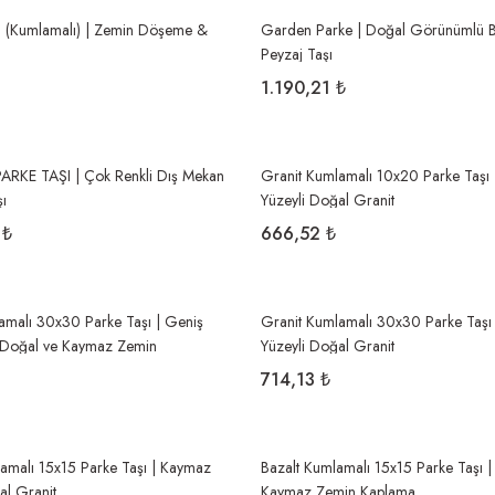
ı (Kumlamalı) | Zemin Döşeme &
Garden Parke | Doğal Görünümlü 
Peyzaj Taşı
1.190,21 ₺
RKE TAŞI | Çok Renkli Dış Mekan
Granit Kumlamalı 10x20 Parke Taşı
ı
Yüzeyli Doğal Granit
 ₺
666,52 ₺
amalı 30x30 Parke Taşı | Geniş
Granit Kumlamalı 30x30 Parke Taşı
n Doğal ve Kaymaz Zemin
Yüzeyli Doğal Granit
714,13 ₺
amalı 15x15 Parke Taşı | Kaymaz
Bazalt Kumlamalı 15x15 Parke Taşı |
al Granit
Kaymaz Zemin Kaplama