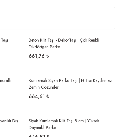
 Taşı
Beton Kilit Taşı - DekorTaşı | Çok Renkli
Dikdörtgen Parke
661,76 ₺
eralli
Kumlamalı Siyah Parke Taşı | H Tipi Kaydırmaz
Zemin Çözümleri
664,61 ₺
yanıklı Dış
Siyah Kumlamalı Kilit Taşı 8 cm | Yüksek
Dayanıklı Parke
646,52 ₺