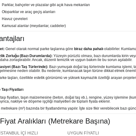
Parklar, bahçeler ve plazalar gibi açık hava mekanları
Otoparklar ve araç geçiş alanları
Havuz çevreleri
Kamusal alanlar (meydanlar, caddeler)
ntajları
et:
Genel olarak normal parke taşlarına göre
biraz daha pahalı
olabilirler. Kumlama 
lik Zorluğu (Bazı Durumlarda):
Yüzeyin pürüzlü olması, bazı durumlarda kirin veya
 daha zorlaştırabilir. Ancak, düzenli temizlik ve uygun bakım ile bu sorun aşılabilir.
siyet (Bazı Taş Türlerinde):
Bazı yumuşak doğal taş türlerinde kumlama işlemi, ta
gelmesine neden olabilir. Bu nedenle, kumlanacak taşın türüne dikkat etmek önemli
rke taşları, özellikle estetik görünümü ve yüksek kaymazlık özelliği arayan projele
Taşı Fiyatları
aşı fiyatları, taşın malzemesine (beton, doğal taş vb.), rengine, yüzey işlemine (kum
 Ayrıca, nakliye ve döşeme işçiliği maliyetleri de toplam fiyata eklenir.
metrekare (m²) bazında bir fiyatlandırma yapılır. İşte size fikir verebilecek bazı günce
Fiyat Aralıkları (Metrekare Başına)
İSTANBUL İÇİ HIZLI
UYGUN FİYATLI