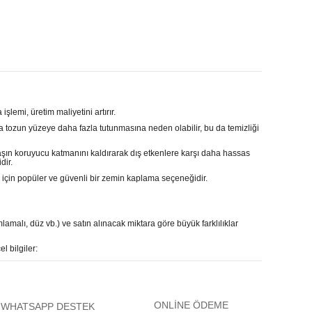
işlemi, üretim maliyetini artırır.
 tozun yüzeye daha fazla tutunmasına neden olabilir, bu da temizliği
şın koruyucu katmanını kaldırarak dış etkenlere karşı daha hassas
dir.
r için popüler ve güvenli bir zemin kaplama seçeneğidir.
lamalı, düz vb.) ve satın alınacak miktara göre büyük farklılıklar
l bilgiler:
ONLİNE ÖDEME
WHATSAPP DESTEK