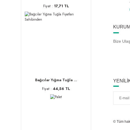
Fiyat :
17,71 TL
KURUM
Bize Ula
Bağcılar Yığma Tuğla ...
YENİLİ
Fiyat :
44,56 TL
© Tüm hakla