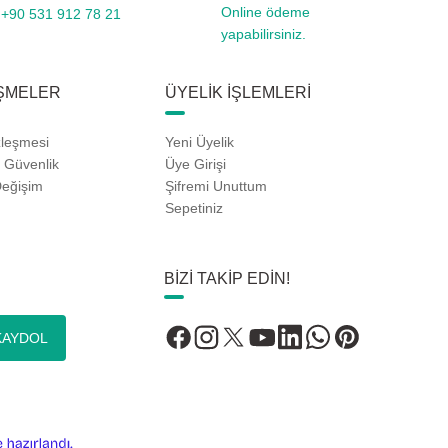
Online ödeme
+90 531 912 78 21
yapabilirsiniz.
ŞMELER
ÜYELİK İŞLEMLERİ
zleşmesi
Yeni Üyelik
e Güvenlik
Üye Girişi
Değişim
Şifremi Unuttum
Sepetiniz
BİZİ TAKİP EDİN!
KAYDOL
ile