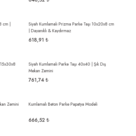
8 cm |
Siyah Kumlamalı Prizma Parke Taşı 10x20x8 cm
| Dayanıklı & Kaydırmaz
618,91 ₺
 15x30x8
Siyah Kumlamalı Parke Taşı 40x40 | Şık Dış
Mekan Zemini
761,74 ₺
ekan Zemini
Kumlamalı Beton Parke Papatya Modeli
666,52 ₺