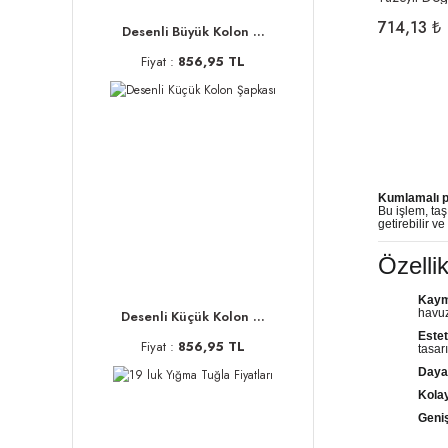
714,13 ₺
Desenli Büyük Kolon ...
Fiyat :
856,95 TL
Kumlamalı p
Bu işlem, ta
getirebilir ve
Özellik
Kaym
havuz
Desenli Küçük Kolon ...
Este
Fiyat :
856,95 TL
tasar
Dayan
Kola
Geniş