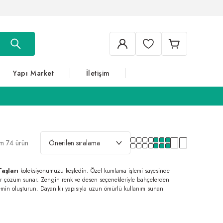
Yapı Market
İletişim
m 74 ürün
aşları
koleksiyonumuzu keşfedin. Özel kumlama işlemi sayesinde
bir çözüm sunar. Zengin renk ve desen seçenekleriyle bahçelerden
zemin oluşturun. Dayanıklı yapısıyla uzun ömürlü kullanım sunan