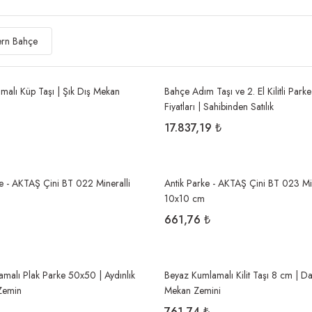
rn Bahçe
malı Küp Taşı | Şık Dış Mekan
Bahçe Adım Taşı ve 2. El Kilitli Parke
Fiyatları | Sahibinden Satılık
17.837,19 ₺
 - AKTAŞ Çini BT 022 Mineralli
Antik Parke - AKTAŞ Çini BT 023 Min
10x10 cm
661,76 ₺
malı Plak Parke 50x50 | Aydınlık
Beyaz Kumlamalı Kilit Taşı 8 cm | Da
Zemin
Mekan Zemini
761,74 ₺