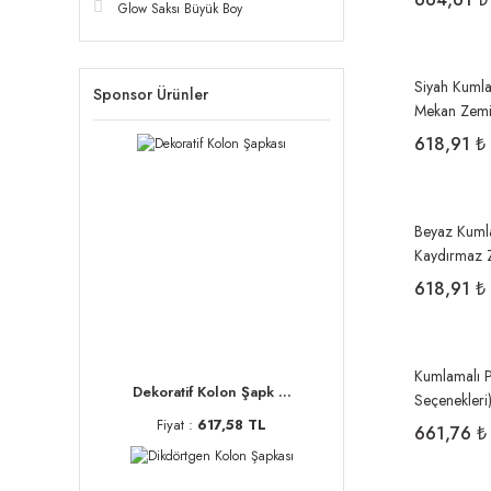
Glow Saksı Büyük Boy
Siyah Kumla
Sponsor Ürünler
Mekan Zem
618,91 ₺
Beyaz Kuml
Kaydırmaz
618,91 ₺
Kumlamalı Pa
Dekoratif Kolon Şapk ...
Seçenekleri
Fiyat :
617,58 TL
661,76 ₺