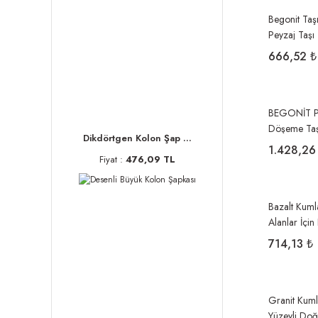
Begonit Taş
Peyzaj Taşı
666,52 ₺
BEGONİT PA
Döşeme Taş
Dikdörtgen Kolon Şap ...
1.428,26
Fiyat :
476,09 TL
Bazalt Kuml
Alanlar İçi
714,13 ₺
Granit Kuml
Yüzeyli Doğ