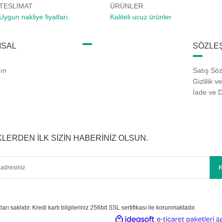
TESLİMAT
ÜRÜNLER
Uygun nakliye fiyatları.
Kaliteli ucuz ürünler
SAL
SÖZLE
şın
Satış Sö
Gizlilik v
İade ve 
KLERDEN İLK SİZİN HABERİNİZ OLSUN.
rı saklıdır. Kredi kartı bilgileriniz 256bit SSL sertifikası ile korunmaktadır.
ideasoft
e-