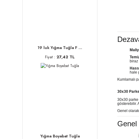
Dezava
19 luk Yığma Tuğla F ...
Maliy
Fiyat :
27,42 TL
Temiz
biraz
Hassa
hale 
Kumlamalı pa
30x30 Parke 
30x30 parke t
gösterebilir.
Genel olarak 
Genel 
Yığma Boyabat Tuğla