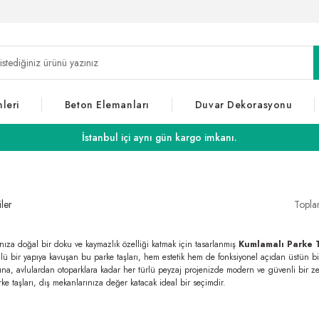
leri
Beton Elemanları
Duvar Dekorasyonu
İstanbul içi aynı gün kargo imkanı.
iler
Topla
nıza doğal bir doku ve kaymazlık özelliği katmak için tasarlanmış
Kumlamalı Parke T
lü bir yapıya kavuşan bu parke taşları, hem estetik hem de fonksiyonel açıdan üstün 
ına, avlulardan otoparklara kadar her türlü peyzaj projenizde modern ve güvenli bir 
ke taşları, dış mekanlarınıza değer katacak ideal bir seçimdir.