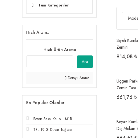
Tüm Kategoriler
Mode
Hızlı Arama
Siyah Kumla
Zemini
Hızlı Ürün Arama
914,08 ₺
Ara
Detaylı Arama
Üçgen Parke
Zemin Taşı
661,76 ₺
En Populer Olanlar
Beton Saksı Kalıbı - M1B
Beyaz Kumla
Dış Mekan 
TBL 19 G Duvar Tuğlası
664,61 ₺