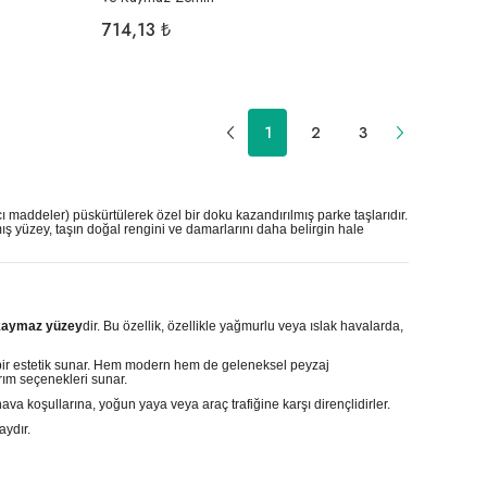
714,13 ₺
1
2
3
ı maddeler) püskürtülerek özel bir doku kazandırılmış parke taşlarıdır.
ş yüzey, taşın doğal rengini ve damarlarını daha belirgin hale
kaymaz yüzey
dir. Bu özellik, özellikle yağmurlu veya ıslak havalarda,
k bir estetik sunar. Hem modern hem de geleneksel peyzaj
arım seçenekleri sunar.
ava koşullarına, yoğun yaya veya araç trafiğine karşı dirençlidirler.
aydır.