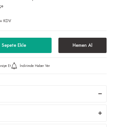
çe
 + KDV
Sepete Ekle
Hemen Al
vsiye Et
İndirimde Haber Ver