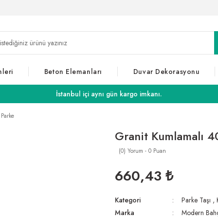
leri
Beton Elemanları
Duvar Dekorasyonu
İstanbul içi aynı gün kargo imkanı.
 Parke
Granit Kumlamalı 4
(0) Yorum - 0 Puan
660,43 ₺
Kategori
Parke Taşı
,
Marka
Modern Bah