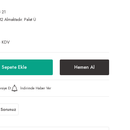
 21
M2 Almaktadır. Palet Ü
+ KDV
Sepete Ekle
Hemen Al
vsiye Et
İndirimde Haber Ver
 Sorunuz