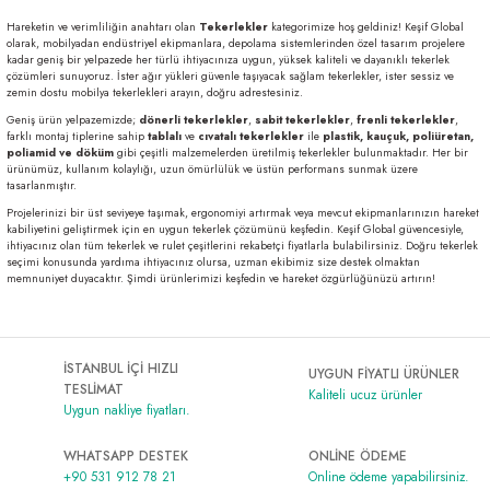
Al | Günlük Avlanan Deniz Ürünleri Online
öşeme
Hareketin ve verimliliğin anahtarı olan
Tekerlekler
kategorimize hoş geldiniz! Keşif Global
olarak, mobilyadan endüstriyel ekipmanlara, depolama sistemlerinden özel tasarım projelere
kadar geniş bir yelpazede her türlü ihtiyacınıza uygun, yüksek kaliteli ve dayanıklı tekerlek
çözümleri sunuyoruz. İster ağır yükleri güvenle taşıyacak sağlam tekerlekler, ister sessiz ve
apkaları
ri
zemin dostu mobilya tekerlekleri arayın, doğru adrestesiniz.
Geniş ürün yelpazemizde;
dönerli tekerlekler
,
sabit tekerlekler
,
frenli tekerlekler
,
farklı montaj tiplerine sahip
tablalı
ve
cıvatalı tekerlekler
ile
plastik, kauçuk, poliüretan,
poliamid ve döküm
gibi çeşitli malzemelerden üretilmiş tekerlekler bulunmaktadır. Her bir
ürünümüz, kullanım kolaylığı, uzun ömürlülük ve üstün performans sunmak üzere
eri
tasarlanmıştır.
Projelerinizi bir üst seviyeye taşımak, ergonomiyi artırmak veya mevcut ekipmanlarınızın hareket
kabiliyetini geliştirmek için en uygun tekerlek çözümünü keşfedin. Keşif Global güvencesiyle,
ma
ri
ihtiyacınız olan tüm tekerlek ve rulet çeşitlerini rekabetçi fiyatlarla bulabilirsiniz. Doğru tekerlek
seçimi konusunda yardıma ihtiyacınız olursa, uzman ekibimiz size destek olmaktan
memnuniyet duyacaktır. Şimdi ürünlerimizi keşfedin ve hareket özgürlüğünüzü artırın!
şemesi
ı
ri
İSTANBUL İÇİ HIZLI
UYGUN FİYATLI ÜRÜNLER
TESLİMAT
Kaliteli ucuz ürünler
Uygun nakliye fiyatları.
WHATSAPP DESTEK
ONLİNE ÖDEME
+90 531 912 78 21
Online ödeme yapabilirsiniz.