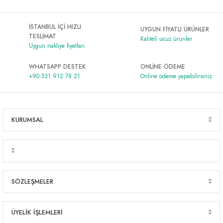
Al | Günlük Avlanan Deniz Ürünleri Online
öşeme
İSTANBUL İÇİ HIZLI
UYGUN FİYATLI ÜRÜNLER
TESLİMAT
apkaları
ri
Kaliteli ucuz ürünler
Uygun nakliye fiyatları.
WHATSAPP DESTEK
ONLİNE ÖDEME
+90 531 912 78 21
Online ödeme yapabilirsiniz.
eri
ma
ri
KURUMSAL
şemesi
ı
ri
SÖZLEŞMELER
ÜYELİK İŞLEMLERİ