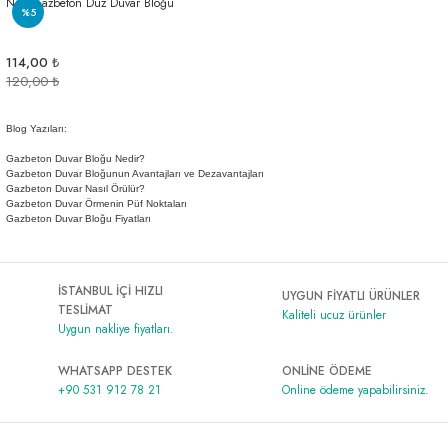
Nuh Gazbeton Düz Duvar Bloğu
%5
Al | Günlük Avlanan Deniz Ürünleri Online
öşeme
114,00 ₺
apkaları
ri
120,00 ₺
Blog Yazıları:
Gazbeton Duvar Bloğu Nedir?
eri
Gazbeton Duvar Bloğunun Avantajları ve Dezavantajları
Gazbeton Duvar Nasıl Örülür?
Gazbeton Duvar Örmenin Püf Noktaları
ma
ri
Gazbeton Duvar Bloğu Fiyatları
şemesi
İSTANBUL İÇİ HIZLI
UYGUN FİYATLI ÜRÜNLER
TESLİMAT
Kaliteli ucuz ürünler
ı
ri
Uygun nakliye fiyatları.
WHATSAPP DESTEK
ONLİNE ÖDEME
+90 531 912 78 21
Online ödeme yapabilirsiniz.