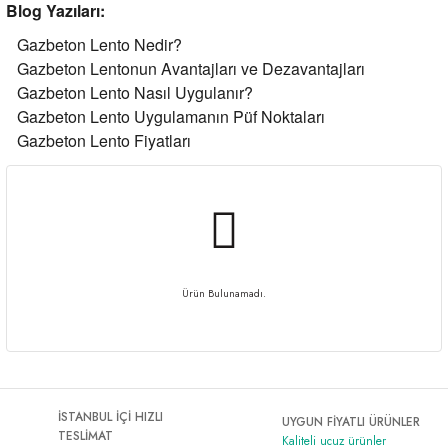
Blog Yazıları:
Al | Günlük Avlanan Deniz Ürünleri Online
öşeme
Gazbeton Lento Nedir?
Gazbeton Lentonun Avantajları ve Dezavantajları
apkaları
ri
Gazbeton Lento Nasıl Uygulanır?
Gazbeton Lento Uygulamanın Püf Noktaları
Gazbeton Lento Fiyatları
eri
ma
ri
şemesi
Ürün Bulunamadı.
ı
ri
İSTANBUL İÇİ HIZLI
UYGUN FİYATLI ÜRÜNLER
TESLİMAT
Kaliteli ucuz ürünler