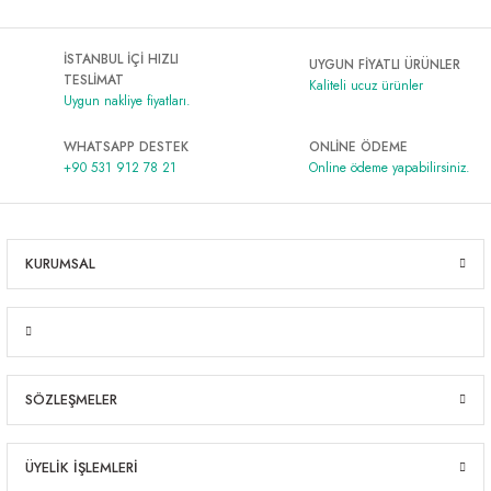
Al | Günlük Avlanan Deniz Ürünleri Online
öşeme
İSTANBUL İÇİ HIZLI
UYGUN FİYATLI ÜRÜNLER
TESLİMAT
apkaları
ri
Kaliteli ucuz ürünler
Uygun nakliye fiyatları.
WHATSAPP DESTEK
ONLİNE ÖDEME
+90 531 912 78 21
Online ödeme yapabilirsiniz.
eri
ma
ri
KURUMSAL
şemesi
ı
ri
SÖZLEŞMELER
ÜYELİK İŞLEMLERİ