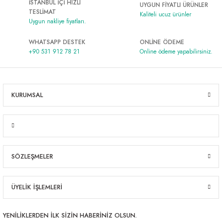
İSTANBUL İÇİ HIZLI
UYGUN FİYATLI ÜRÜNLER
Al | Günlük Avlanan Deniz Ürünleri Online
öşeme
TESLİMAT
Kaliteli ucuz ürünler
Uygun nakliye fiyatları.
apkaları
ri
WHATSAPP DESTEK
ONLİNE ÖDEME
+90 531 912 78 21
Online ödeme yapabilirsiniz.
eri
KURUMSAL
ma
ri
şemesi
SÖZLEŞMELER
ı
ri
ÜYELİK İŞLEMLERİ
YENİLİKLERDEN İLK SİZİN HABERİNİZ OLSUN.