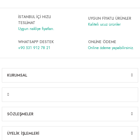
Al | Günlük Avlanan Deniz Ürünleri Online
öşeme
İSTANBUL İÇİ HIZLI
UYGUN FİYATLI ÜRÜNLER
TESLİMAT
apkaları
ri
Kaliteli ucuz ürünler
Uygun nakliye fiyatları.
WHATSAPP DESTEK
ONLİNE ÖDEME
+90 531 912 78 21
Online ödeme yapabilirsiniz.
eri
ma
ri
KURUMSAL
şemesi
ı
ri
SÖZLEŞMELER
ÜYELİK İŞLEMLERİ